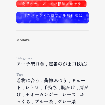
商品のオーダー・ご相談はコチラ
月之バッグ・ご質問、出展相談は
コチラ
Share
Categories
アーチ型口金
定番のがま口BAG
Tags
着物に合う
荷物ふつう
キュー
ト
レトロ
手持ち
腕かけ
肩が
け
＋オーガンジー
レース
ふ
っくら
ブルー系
グレー系