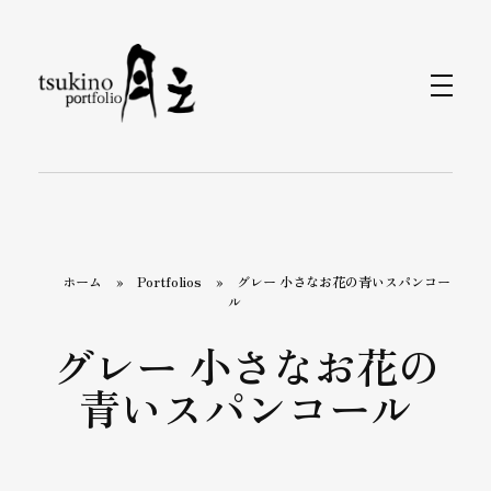
月之バッグのPortfolio
着物で持つバッグと小物なら〈月之〉がおすすめ。ひとつのバッグで和装にも洋装にもおしゃれに合わせられます。カジュアルから旅行、フォーマルまで、あらゆるシーンをカバーするデザインが揃っています。〈月之〉で着物コーディネートを引き立てる新しいバッグスタイルをお楽しみください。
ホーム
»
Portfolios
»
グレー 小さなお花の青いスパンコー
ル
グレー 小さなお花の
青いスパンコール