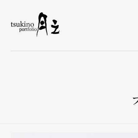
月之バッグのPortfolio
着物で持つバッグと小物なら〈月之〉がおすすめ。ひとつのバッグで和装にも洋装にもおしゃれに合わせられます。カジュアルから旅行、フォーマルまで、あらゆるシーンをカバーするデザインが揃っています。〈月之〉で着物コーディネートを引き立てる新しいバッグスタイルをお楽しみください。