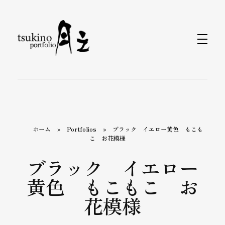
月之バッグのPortfolio
着物で持つバッグと小物なら〈月之〉がおすすめ。ひとつのバッグで和装にも洋装にもおしゃれに合わせられます。カジュアルから旅行、フォーマルまで、あらゆるシーンをカバーするデザインが揃っています。〈月之〉で着物コーディネートを引き立てる新しいバッグスタイルをお楽しみください。
ホーム
»
Portfolios
»
ブラック イエロー黄色 もこも
こ お花模様
ブラック イエロー
黄色 もこもこ お
花模様