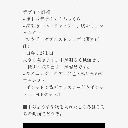
デザイン詳細
- ボトムデザイン：ふっくら
- 持ち方：ハンドキャリー、腕かけ、シ
ョルダー
- 持ち手：ダブルストラップ（調節可
能）
- 口金：がま口
大きく開きます。中が明るく見渡せて
「探す・取り出す」が容易です。
- ライニング：ボディの色・柄に合わせ
てセレクト
- ポケット：背面ファスナー付きポケッ
ト1、内ポケット3
■中のようすや物を入れたところはこち
らの動画でどうぞ。