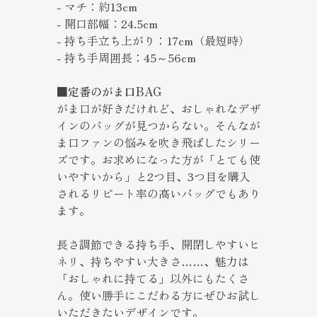
- マチ：約13cm
- 開口部幅：24.5cm
- 持ち手立ち上がり：17cm（最短時）
- 持ち手周囲長：45～56cm
■定番のがま口BAG
がま口が好きだけれど、おしゃれなデザ
インのバッグが見つからない。そんなが
ま口ファンの悩みを吹き飛ばしたシリー
ズです。お求めになった方が「とても使
いやすいから」と2つ目、3つ目を購入
されるリピート率の高いバッグでもあり
ます。
長さ調節できる持ち手、開閉しやすいヒ
ネリ、持ちやすい大きさ……、魅力は
「おしゃれに持てる」以外にもたくさ
ん。使い勝手にこだわる方にぜひお試し
いただきたいデザインです。