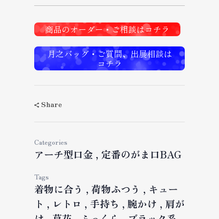
商品のオーダー・ご相談はコチラ
月之バッグ・ご質問、出展相談は
コチラ
Share
Categories
アーチ型口金
定番のがま口BAG
Tags
着物に合う
荷物ふつう
キュー
ト
レトロ
手持ち
腕かけ
肩が
け
草花
ふっくら
ブラック系