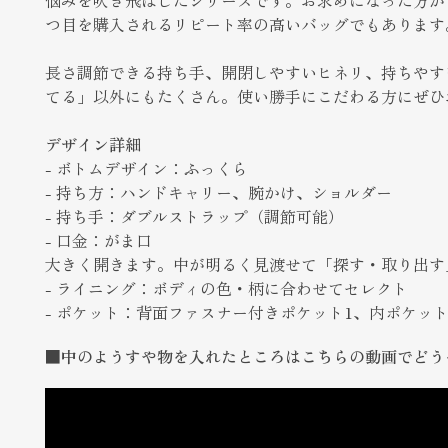
つ目を購入されるリピート率の高いバッグでもあります
長さ調節できる持ち手、開閉しやすいヒネリ、持ちやす
てる」以外にもたくさん。使い勝手にこだわる方にぜひ
デザイン詳細
- ボトムデザイン：ふっくら
- 持ち方：ハンドキャリー、腕かけ、ショルダー
- 持ち手：ダブルストラップ（調節可能）
- 口金：がま口
大きく開きます。中が明るく見渡せて「探す・取り出す
- ライニング：ボディの色・柄に合わせてセレクト
- ポケット：背面ファスナー付きポケット1、内ポケット
■中のようすや物を入れたところはこちらの動画でどう