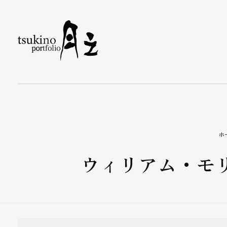
月之バッグのPortfolio
着物で持つバッグと小物なら〈月之〉がおすすめ。ひとつのバッグで和装にも洋装にもおしゃれに合わせられます。カジュアルから旅行、フォーマルまで、あらゆるシーンをカバーするデザインが揃っています。〈月之〉で着物コーディネートを引き立てる新しいバッグスタイルをお楽しみください。
ホ
ウィリアム・モ