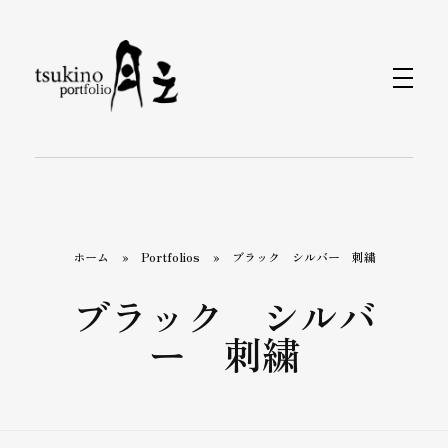
月之バッグのPortfolio
着物で持つバッグと小物なら〈月之〉がおすすめ。ひとつのバッグで和装にも洋装にもおしゃれに合わせられます。カジュアルから旅行、フォーマルまで、あらゆるシーンをカバーするデザインが揃っています。〈月之〉で着物コーディネートを引き立てる新しいバッグスタイルをお楽しみください。
ホーム
»
Portfolios
»
ブラック シルバー 刺繍
ブラック シルバ
ー 刺繍