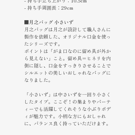
- 持ち手立ち上がり：10.5cm
- 持ち手周囲長：29cm
■月之バッグ 小さいず
月之バッグは月之が設計して職人さんに
製作を依頼した、オリジナル口金を使っ
たシリーズです。
ポイントは「がま口なのに留め具が外か
ら見えない」こと。留め具＝ヒネリを内
側に隠し、口金をすっきりさせることで
シルエットの美しいおしゃれなバッグに
なりました。
「小さいず」は中さいずを一回り小さく
したタイプ。ここぞ！の集まりやパーテ
ィーでも活躍してくれそうな小ぶりボデ
ィが魅力です。小柄な方にもおしゃれ
に、バランス良く持っていただけます。