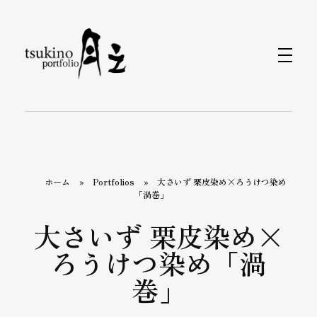
月之バッグのPortfolio
着物で持つバッグと小物なら〈月之〉がおすすめ。ひとつのバッグで和装にも洋装にもおしゃれに合わせられます。カジュアルから旅行、フォーマルまで、あらゆるシーンをカバーするデザインが揃っています。〈月之〉で着物コーディネートを引き立てる新しいバッグスタイルをお楽しみください。
ホーム
»
Portfolios
»
大さいず 栗皮染め×ろうけつ染め
「渦巻」
大さいず 栗皮染め×
ろうけつ染め「渦
巻」