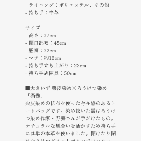
- ライニング：ポリエステル、その他
- 持ち手：牛革
サイズ
- 高さ：37cm
- 開口部幅：45cm
- 底幅：32cm
- マチ：約12cm
- 持ち手立ち上がり：22cm
- 持ち手周囲長：50cm
■大さいず 栗皮染め×ろうけつ染め
「渦巻」
栗皮染めの帆布を使った存在感のあるト
ートバッグです。染め抜いた雲はろうけ
つ染め作家・野蒜さんが手がけたもの。
ナチュラルな風合いを活かすため持ち手
には単の本革を使いました。開けたり閉
めたりはマグネットボタンでワンタッ