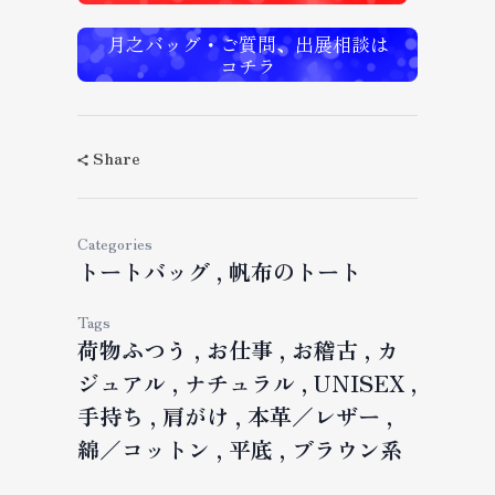
月之バッグ・ご質問、出展相談は
コチラ
Share
Categories
トートバッグ
帆布のトート
Tags
荷物ふつう
お仕事
お稽古
カ
ジュアル
ナチュラル
UNISEX
手持ち
肩がけ
本革／レザー
綿／コットン
平底
ブラウン系