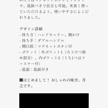
チ、底鋲つきで自立も可能。末長く使っ
ていただけるよう、使いやすさにもこだ
わりました。
デザイン詳細
- 持ち方：ハンドキャリー、腕かけ
- 持ち手：ダブルハンドル
- 開口部：マグネットボタン付
- ポケット：外ポケット1（ろうけつ染
め部分）、内ポケット3（うち1つはフ
ァスナー付）
- 底面：底鋲付き
■はじめまして！ おしゃれの味方、月
之です。