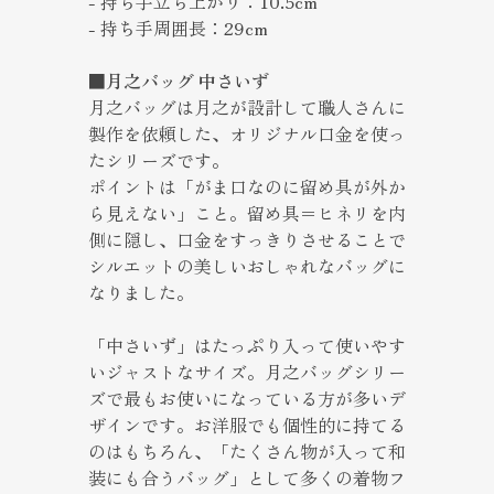
- 持ち手立ち上がり：10.5cm
- 持ち手周囲長：29cm
■月之バッグ 中さいず
月之バッグは月之が設計して職人さんに
製作を依頼した、オリジナル口金を使っ
たシリーズです。
ポイントは「がま口なのに留め具が外か
ら見えない」こと。留め具＝ヒネリを内
側に隠し、口金をすっきりさせることで
シルエットの美しいおしゃれなバッグに
なりました。
「中さいず」はたっぷり入って使いやす
いジャストなサイズ。月之バッグシリー
ズで最もお使いになっている方が多いデ
ザインです。お洋服でも個性的に持てる
のはもちろん、「たくさん物が入って和
装にも合うバッグ」として多くの着物フ