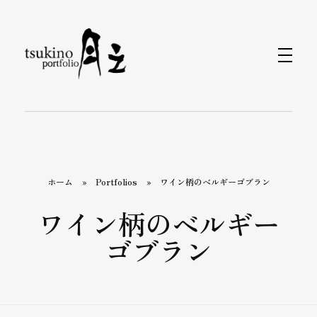
月之バッグのPortfolio
着物で持つバッグと小物なら〈月之〉がおすすめ。ひとつのバッグで和装にも洋装にもおしゃれに合わせられます。カジュアルから旅行、フォーマルまで、あらゆるシーンをカバーするデザインが揃っています。〈月之〉で着物コーディネートを引き立てる新しいバッグスタイルをお楽しみください。
ホーム
»
Portfolios
»
ワイン柄のベルギーゴブラン
ワイン柄のベルギー
ゴブラン