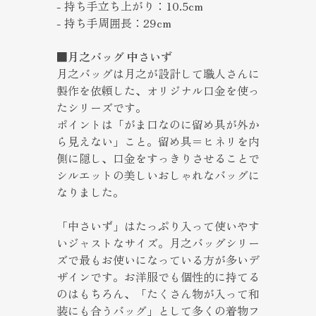
- 持ち手立ち上がり：10.5cm
- 持ち手周囲長：29cm
■月之バッグ 中さいず
月之バッグは月之が設計して職人さんに
製作を依頼した、オリジナル口金を使っ
たシリーズです。
ポイントは「がま口なのに留め具が外か
ら見えない」こと。留め具＝ヒネリを内
側に隠し、口金をすっきりさせることで
シルエットの美しいおしゃれなバッグに
なりました。
「中さいず」はたっぷり入って使いやす
いジャストなサイズ。月之バッグシリー
ズで最もお使いになっている方が多いデ
ザインです。お洋服でも個性的に持てる
のはもちろん、「たくさん物が入って和
装にも合うバッグ」として多くの着物フ