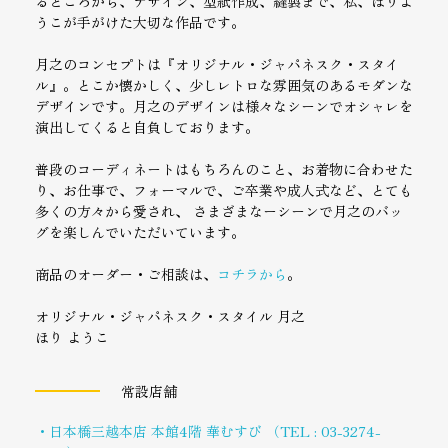
るところから、デザイン、型紙作成、縫製まで、私、ほりよ
うこが手がけた大切な作品です。
月之のコンセプトは『オリジナル・ジャパネスク・スタイ
ル』。とこか懐かしく、少しレトロな雰囲気のあるモダンな
デザインです。月之のデザインは様々なシーンでオシャレを
演出してくると自負しております。
普段のコーディネートはもちろんのこと、お着物に合わせた
り、お仕事で、フォーマルで、ご卒業や成人式など、とても
多くの方々から愛され、 さまざまなーシーンで月之のバッ
グを楽しんでいただいています。
商品のオーダー・ご相談は、
コチラから
。
オリジナル・ジャパネスク・スタイル 月之
ほり ようこ
常設店舗
・日本橋三越本店 本館4階 華むすび （TEL : 03-3274-