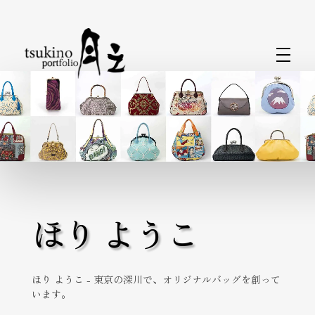
月之バッグのPortfolio
着物で持つバッグと小物なら〈月之〉がおすすめ。ひとつのバッグで和装にも洋装にもおしゃれに合わせられます。カジュアルから旅行、フォーマルまで、あらゆるシーンをカバーするデザインが揃っています。〈月之〉で着物コーディネートを引き立てる新しいバッグスタイルをお楽しみください。
ほり ようこ
ほり ようこ - 東京の深川で、オリジナルバッグを創って
います。