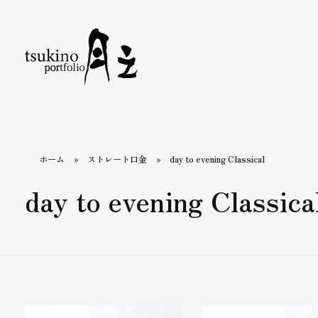
月之バッグのPortfolio
着物で持つバッグと小物なら〈月之〉がおすすめ。ひとつのバッグで和装にも洋装にもおしゃれに合わせられます。カジュアルから旅行、フォーマルまで、あらゆるシーンをカバーするデザインが揃っています。〈月之〉で着物コーディネートを引き立てる新しいバッグスタイルをお楽しみください。
ホーム
»
ストレート口金
»
day to evening Classical
day to evening Classica