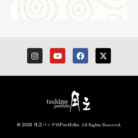
月之バッグのPortfolio
着物で持つバッグと小物なら〈月之〉がおすすめ。ひとつのバッグで和装にも洋装にもおしゃれに合わせられます。カジュアルから旅行、フォーマルまで、あらゆるシーンをカバーするデザインが揃っています。〈月之〉で着物コーディネートを引き立てる新しいバッグスタイルをお楽しみください。
© 2026 月之バッグのPortfolio.
All Rights Reserved.