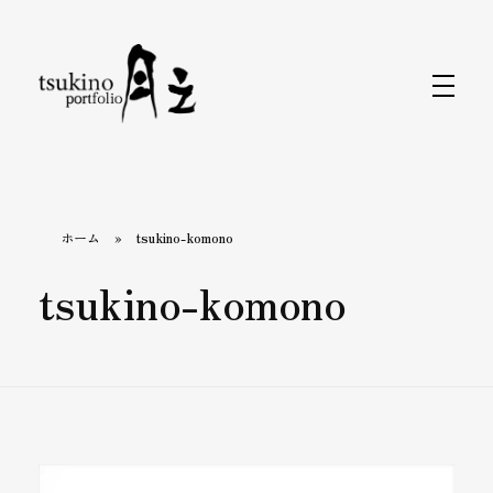
月之バッグのPortfolio
着物で持つバッグと小物なら〈月之〉がおすすめ。ひとつのバッグで和装にも洋装にもおしゃれに合わせられます。カジュアルから旅行、フォーマルまで、あらゆるシーンをカバーするデザインが揃っています。〈月之〉で着物コーディネートを引き立てる新しいバッグスタイルをお楽しみください。
ホーム
»
tsukino-komono
tsukino-komono