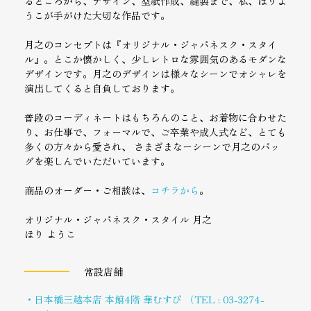
るところから、デザイン、型紙作成、縫製まで、私、ほりよ
うこが手がけた大切な作品です。
月之のコンセプトは『オリジナル・ジャパネスク・スタイ
ル』。とこか懐かしく、少しレトロな雰囲気のあるモダンな
デザインです。月之のデザインは様々なシーンでオシャレを
演出してくると自負しております。
普段のコーディネートはもちろんのこと、お着物に合わせた
り、お仕事で、フォーマルで、ご卒業や成人式など、とても
多くの方々から愛され、 さまざまなーシーンで月之のバッ
グを楽しんでいただいています。
商品のオーダー・ご相談は、
コチラから
。
オリジナル・ジャパネスク・スタイル 月之
ほり ようこ
常設店舗
・日本橋三越本店 本館4階 華むすび （TEL : 03-3274-