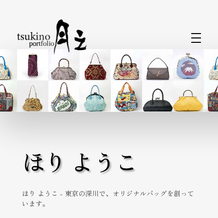
月之バッグのPortfolio
着物で持つバッグと小物なら〈月之〉がおすすめ。ひとつのバッグで和装にも洋装にもおしゃれに合わせられます。カジュアルから旅行、フォーマルまで、あらゆるシーンをカバーするデザインが揃っています。〈月之〉で着物コーディネートを引き立てる新しいバッグスタイルをお楽しみください。
ほり ようこ
ほり ようこ - 東京の深川で、オリジナルバッグを創って
います。